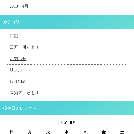
2013年4月
カテゴリー
日記
四万十川だより
お知らせ
リクルート
取り組み
高知アユだより
投稿日カレンダー
2026年8月
日
月
火
水
木
金
土