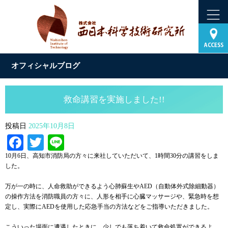
オフィシャルブログ
救命講習を実施しました!!
投稿日
2025年10月8日
Facebook
Twitter
Line
10月6日、高知市消防局の方々に来社していただいて、1時間30分の講習をしま
した。
万が一の時に、人命救助ができるよう心肺蘇生やAED（自動体外式除細動器）
の操作方法を消防職員の方々に、人形を相手に心臓マッサージや、緊急時を想
定し、実際にAEDを使用した応急手当の方法などをご指導いただきました。
こういった場面に遭遇したときに、少しでも落ち着いて救命処置ができるよ