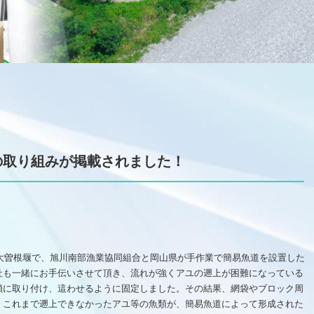
の取り組みが掲載されました！
の大曽根堰で、旭川南部漁業協同組合と岡山県が手作業で簡易魚道を設置した
社も一緒にお手伝いさせて頂き、流れが強くアユの遡上が困難になっている
鎖に取り付け、這わせるように固定しました。その結果、網袋やブロック周
。これまで遡上できなかったアユ等の魚類が、簡易魚道によって形成された