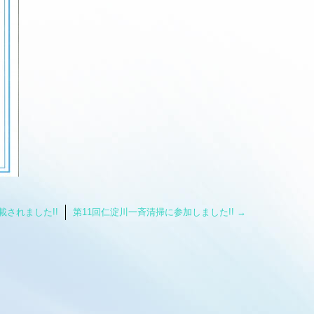
されました!!
第11回仁淀川一斉清掃に参加しました!!
→