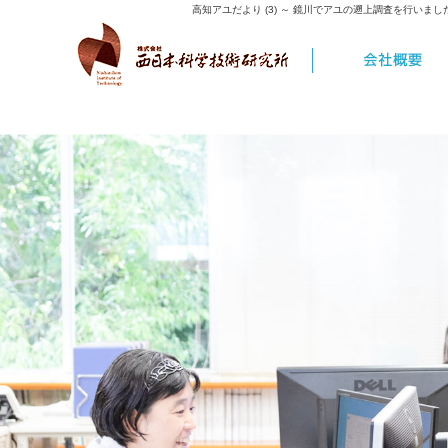
高知アユだより (3) ～ 鏡川でアユの遡上調査を行いまし