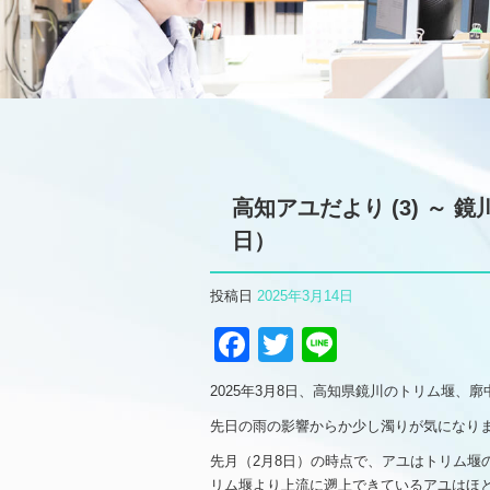
高知アユだより (3) ～ 
日）
投稿日
2025年3月14日
Facebook
Twitter
Line
2025年3月8日、高知県鏡川のトリム堰
先日の雨の影響からか少し濁りが気になり
先月（2月8日）の時点で、アユはトリム堰
リム堰より上流に遡上できているアユはほ