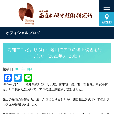
オフィシャルブログ
高知アユだより (4) ～ 鏡川でアユの遡上調査を行い
ました（2025年3月29日）
投稿日
2025年4月4日
Facebook
Twitter
Line
2025年3月29日、高知県鏡川のトリム堰、廓中堰、鏡川堰、朝倉堰、宗安寺付
近、川口橋付近において、アユの遡上調査を実施しました。
先日の降雨の影響からか濁りが気になりましたが、川口橋以外のすべての地点
でアユが確認できました。