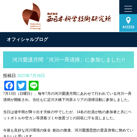
オフィシャルブログ
河川愛護月間「河川一斉清掃」に参加しました!!
投稿日
2025年7月28日
Facebook
Twitter
Line
7月13日（日曜日）、毎年7月の河川愛護月間にあわせて行われている河川一斉
清掃が開催され、当社も仁淀川大橋下河原エリアの清掃活動に参加しました。
当日は途中雨が降り出す天候の中でしたが、14名の社員が他の参加者と共にペ
ットボトルや空カン等漂着ゴミや放置ゴミの回収に汗を流しました。
今後も良好な河川環境の保全･創出の推進、河川愛護思想の普及啓発に努めてい
きたいと思います。