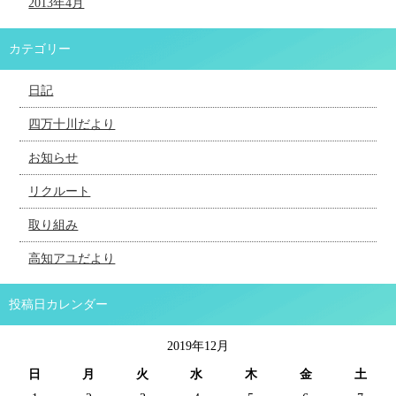
2013年4月
カテゴリー
日記
四万十川だより
お知らせ
リクルート
取り組み
高知アユだより
投稿日カレンダー
2019年12月
日
月
火
水
木
金
土