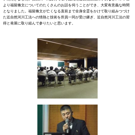
より福留脩文についてのたくさんのお話を伺うことができ、大変有意義な時間
となりました。福留脩文が亡くなる直前まで全身全霊をかけて取り組みつづけ
た近自然河川工法への情熱と技術を所員一同が受け継ぎ、近自然河川工法の習
得と発展に取り組んで参りたいと思います。