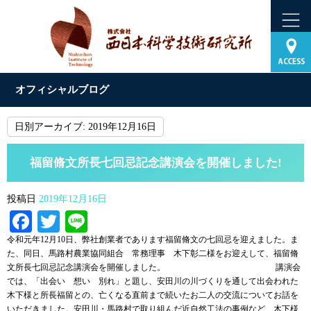
オフィシャルブログ
日別アーカイブ:
2019年12月16日
福留脩文所長七回忌記念講演会を開催しました!
投稿日
2019年12月16日
Facebook
Twitter
Line
令和元年12月10日、弊社創業者であります福留脩文の七回忌を迎えました。ま
た、同日、馬路村農業協同組合 常務理事 木下彰二様をお迎えして、福留脩
文所長七回忌記念講演会を開催しました。 講演会
では、「出会い 想い 別れ」と題し、安田川の川づくりを通して出会われた
木下様と所長福留との、亡くなる直前まで続いたお二人の交流についてお話を
いただきました。安田川・馬路村で取り組んだ近自然工法の事例など、木下様