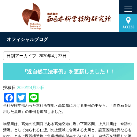
オフィシャルブログ
日別アーカイブ:
2020年4月23日
『近自然工法事例』を更新しました！！
投稿日
2020年4月23日
Facebook
Twitter
Line
当社が昨年携わった本社所在地・高知県における事例の中から、『自然石を活
用した魚道』の事例を追加しました。
物部川は、高知の玄関口である高知空港に近い下流区間、上八川川は「奇跡の
清流」として知られる仁淀川の上流域に合流する支川と、設置区間は異なるも
のの、ともに既設構造物に魚道機能を付与するにあたり、自然石を活用して流