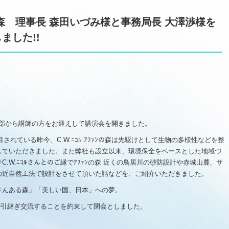
ﾌｧﾝの森 理事長 森田いづみ様と事務局長 大澤渉様を
ました!!
外部から講師の方をお迎えして講演会を開きました。
目されている昨今、
C.W.
ﾆｺﾙ ｱﾌｧﾝの森は先駆けとして生物の多様性などを整
していただきました。また弊社も設立以来、環境保全をベースとした地域づ
り
C.W.
ﾆｺﾙさんとのご縁でｱﾌｧﾝの森 近くの鳥居川の砂防設計や赤城山麓、サ
の近自然工法で設計をさせて頂いた話などを、ご紹介いただきました。
さんある森」「美しい国、日本」への夢。
が引継ぎ交流することを約束して閉会としました。