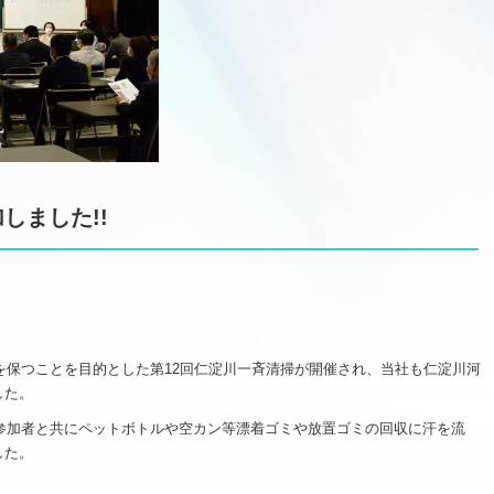
しました!!
流を保つことを目的とした第12回仁淀川一斉清掃が開催され、当社も仁淀川河
した。
の参加者と共にペットボトルや空カン等漂着ゴミや放置ゴミの回収に汗を流
した。