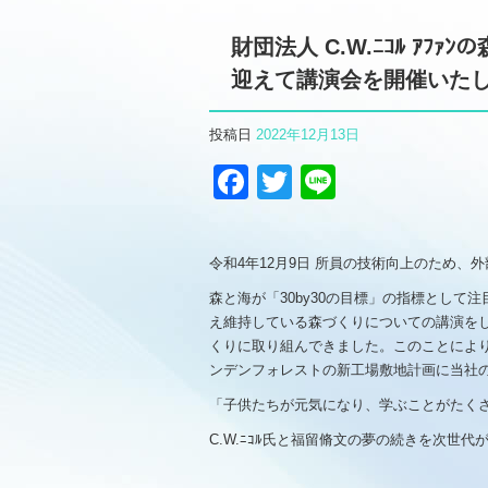
財団法人 C.W.ﾆｺﾙ ｱ
迎えて講演会を開催いたし
投稿日
2022年12月13日
Facebook
Twitter
Line
令和
4
年
12
月
9
日 所員の技術向上のため、
森と海が「
30by30
の目標」の指標として注
え維持している森づくりについての講演を
くりに取り組んできました。このことによ
ンデンフォレストの新工場敷地計画に当社
「子供たちが元気になり、学ぶことがたく
C.W.
ﾆｺﾙ氏と福留脩文の夢の続きを次世代